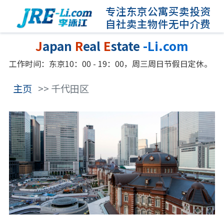
专注东京公寓买卖投资
自社卖主物件无中介费
J
apan
R
eal
E
state
-Li.com
工作时间：东京10：00 - 19：00，周三周日节假日定休。
主页
>> 千代田区