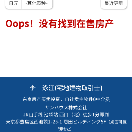
日元
Oops！没有找到在售房产
李 泳江(宅地建物取引士)
东京房产买卖投资，自社卖主物件0中介费
サンハウス株式会社
JR山手线 池袋站 西口（北）徒步1分即到
東京都豊島区西池袋1-25-1
恩田ビルディング5F
（点击可复
制地址）