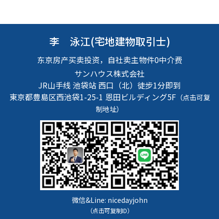
李 泳江(宅地建物取引士)
东京房产买卖投资，自社卖主物件0中介费
サンハウス株式会社
JR山手线 池袋站 西口（北）徒步1分即到
東京都豊島区西池袋1-25-1
恩田ビルディング5F
（点击可复
制地址）
微信&Line:
nicedayjohn
（点击可复制ID）