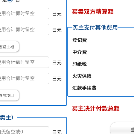
买卖双方精算额
日元
买主支付其他费用
日元
登记费
删减土地
中介费
日元
印纸税
火灾保险
日元
汇款手续费
移除项目
买主决计付款总额
卖主）
日元