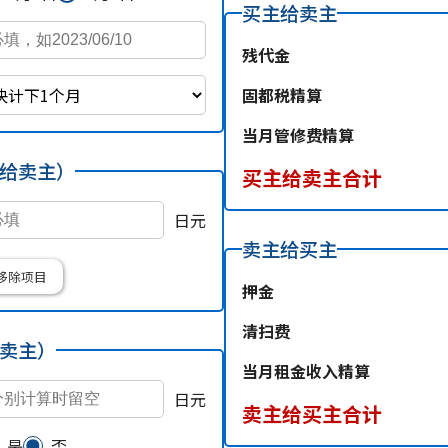
买主给卖主
残代金
固都税精算
当月管修费精算
给卖主）
买主给卖主合计
日元
卖主给买主
移除项目
押金
清扫费
卖主）
当月租金收入精算
日元
卖主给买主合计
是
否