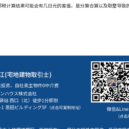
都税计算结果可能会有几日元的差值，是分算合算以及取整导致
江(宅地建物取引士)
卖投资，自社卖主物件0中介费
ンハウス株式会社
池袋站 西口（北）徒步1分即到
-1
恩田ビルディング5F
（点击可复制地址）
微信&Line
（点击