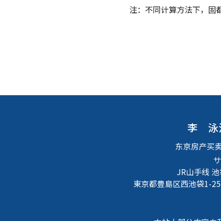
注：不同计算方法下，固
李 泳
东京房产买
サ
JR山手线 
東京都豊島区西池袋1-25