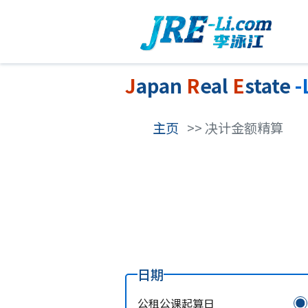
J
apan
R
eal
E
state
-
主页
>> 决计金额精算
日期
公租公课起算日