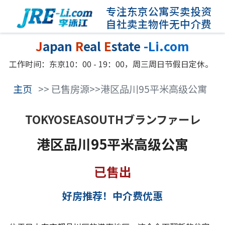
专注东京公寓买卖投资
自社卖主物件无中介费
J
apan
R
eal
E
state
-Li.com
工作时间：东京10：00 - 19：00，周三周日节假日定休。
主页
>> 已售房源>>港区品川95平米高级公寓
TOKYOSEASOUTHブランファーレ
港区品川95平米高级公寓
已售出
好房推荐！中介费优惠