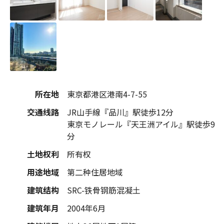
所在地
東京都港区港南4-7-55
交通线路
JR山手線『品川』駅徒歩12分
東京モノレール『天王洲アイル』駅徒歩9
分
土地权利
所有权
用途地域
第二种住居地域
建筑结构
SRC-铁骨钢筋混凝土
建筑年月
2004年6月