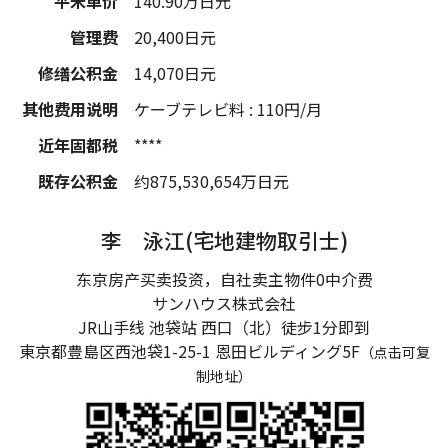
平米单价
140.90
万日元
管理费
20,400
日元
修缮公积金
14,070
日元
其他费用说明
ケーブテレビ料 : 110円/月
近年固都税
****
既存公积金
约
875,530,654
万日元
李 泳江(宅地建物取引士)
东京房产买卖投资，自社卖主物件0中介费
サンハウス株式会社
JR山手线 池袋站 西口（北）徒步1分即到
東京都豊島区西池袋1-25-1
恩田ビルディング5F
（点击可复
制地址）