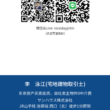
微信&Line:
nicedayjohn
（点击可复制ID）
李 泳江(宅地建物取引士)
东京房产买卖投资，自社卖主物件0中介费
サンハウス株式会社
JR山手线 池袋站 西口（北）徒步1分即到