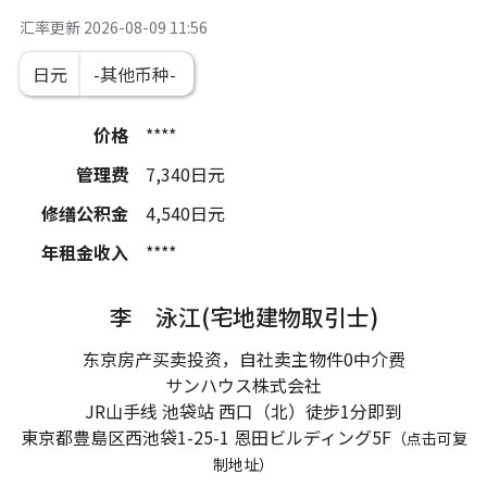
汇率更新
2026-08-09 11:56
日元
价格
****
管理费
7,340
日元
修缮公积金
4,540
日元
年租金收入
****
李 泳江(宅地建物取引士)
东京房产买卖投资，自社卖主物件0中介费
サンハウス株式会社
JR山手线 池袋站 西口（北）徒步1分即到
東京都豊島区西池袋1-25-1
恩田ビルディング5F
（点击可复
制地址）