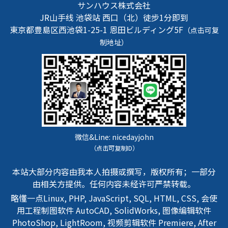
サンハウス株式会社
JR山手线 池袋站 西口（北）徒步1分即到
東京都豊島区西池袋1-25-1
恩田ビルディング5F
（点击可复
制地址）
微信&Line:
nicedayjohn
（点击可复制ID）
本站大部分内容由我本人拍摄或撰写，版权所有；一部分
由相关方提供。任何内容未经许可严禁转载。
略懂一点Linux, PHP, JavaScript, SQL, HTML, CSS, 会使
用工程制图软件 AutoCAD, SolidWorks, 图像编辑软件
PhotoShop, LightRoom, 视频剪辑软件 Premiere, After