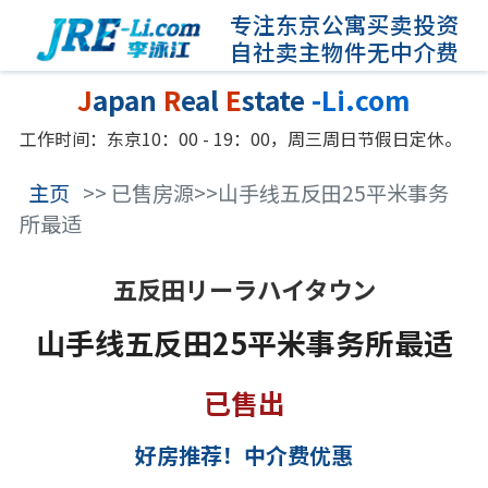
专注东京公寓买卖投资
自社卖主物件无中介费
J
apan
R
eal
E
state
-Li.com
工作时间：东京10：00 - 19：00，周三周日节假日定休。
主页
>> 已售房源>>山手线五反田25平米事务
所最适
五反田リーラハイタウン
山手线五反田25平米事务所最适
已售出
好房推荐！中介费优惠