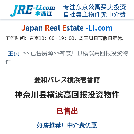
专注东京公寓买卖投资
自社卖主物件无中介费
J
apan
R
eal
E
state
-Li.com
工作时间：东京10：00 - 19：00，周三周日节假日定休。
主页
>> 已售房源>>神奈川县横滨高回报投资物
件
菱和パレス横浜壱番館
神奈川县横滨高回报投资物件
已售出
好房推荐！中介费优惠