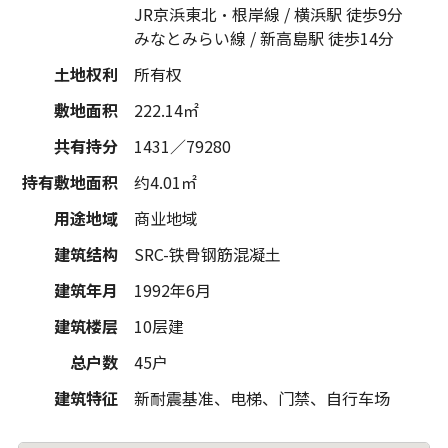
JR京浜東北・根岸線 / 横浜駅 徒歩9分
みなとみらい線 / 新高島駅 徒歩14分
土地权利
所有权
敷地面积
222.14㎡
共有持分
1431／79280
持有敷地面积
约4.01㎡
用途地域
商业地域
建筑结构
SRC-铁骨钢筋混凝土
建筑年月
1992年6月
建筑楼层
10层建
总户数
45户
建筑特征
新耐震基准、电梯、门禁、自行车场