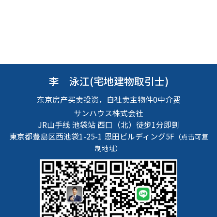
李 泳江(宅地建物取引士)
东京房产买卖投资，自社卖主物件0中介费
サンハウス株式会社
JR山手线 池袋站 西口（北）徒步1分即到
東京都豊島区西池袋1-25-1
恩田ビルディング5F
（点击可复
制地址）