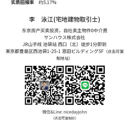
实质回报率
约5.17%
李 泳江(宅地建物取引士)
东京房产买卖投资，自社卖主物件0中介费
サンハウス株式会社
JR山手线 池袋站 西口（北）徒步1分即到
東京都豊島区西池袋1-25-1
恩田ビルディング5F
（点击可复
制地址）
微信&Line:
nicedayjohn
（点击可复制ID）