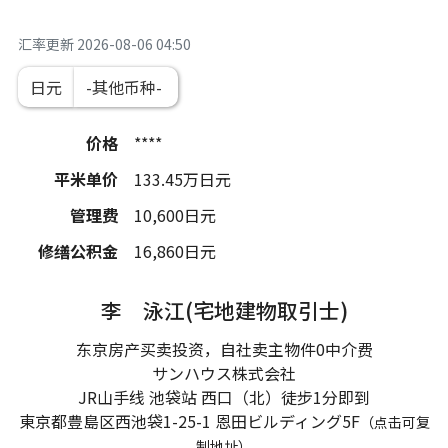
汇率更新
2026-08-06 04:50
日元
价格
****
平米单价
133.45
万日元
管理费
10,600
日元
修缮公积金
16,860
日元
李 泳江(宅地建物取引士)
东京房产买卖投资，自社卖主物件0中介费
サンハウス株式会社
JR山手线 池袋站 西口（北）徒步1分即到
東京都豊島区西池袋1-25-1
恩田ビルディング5F
（点击可复
制地址）