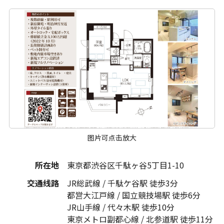
图片可点击放大
所在地
東京都渋谷区千駄ヶ谷5丁目1-10
交通线路
JR総武線 / 千駄ケ谷駅 徒歩3分
都営大江戸線 / 国立競技場駅 徒歩6分
JR山手線 / 代々木駅 徒歩10分
東京メトロ副都心線 / 北参道駅 徒歩11分