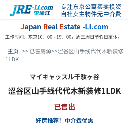
专注东京公寓买卖投资
自社卖主物件无中介费
J
apan
R
eal
E
state
-Li.com
工作时间：东京10：00 - 19：00，周三周日节假日定休。
主页
>> 已售房源>>涩谷区山手线代代木新装修
1LDK
マイキャッスル千駄ヶ谷
涩谷区山手线代代木新装修1LDK
已售出
好房推荐！中介费优惠