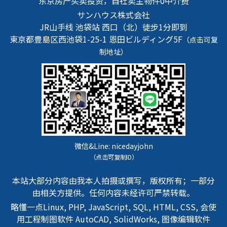
东京房产买卖投资，自社卖主物件0中介费
サンハウス株式会社
JR山手线 池袋站 西口（北）徒步1分即到
東京都豊島区西池袋1-25-1
恩田ビルディング5F
（点击可复
制地址）
微信&Line:
nicedayjohn
（点击可复制ID）
本站大部分内容由我本人拍摄或撰写，版权所有；一部分
由相关方提供。任何内容未经许可严禁转载。
略懂一点Linux, PHP, JavaScript, SQL, HTML, CSS, 会使
用工程制图软件 AutoCAD, SolidWorks, 图像编辑软件