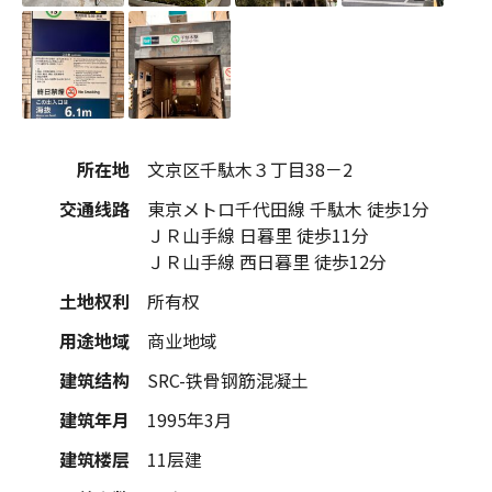
所在地
文京区千駄木３丁目38－2
交通线路
東京メトロ千代田線 千駄木 徒歩1分
ＪＲ山手線 日暮里 徒歩11分
ＪＲ山手線 西日暮里 徒歩12分
土地权利
所有权
用途地域
商业地域
建筑结构
SRC-铁骨钢筋混凝土
建筑年月
1995年3月
建筑楼层
11层建