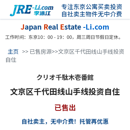
专注东京公寓买卖投资
自社卖主物件无中介费
J
apan
R
eal
E
state
-Li.com
工作时间：东京10：00 - 19：00，周三周日节假日定休。
主页
>> 已售房源>>文京区千代田线山手线投资
自住
クリオ千駄木壱番館
文京区千代田线山手线投资自住
已售出
自社卖主，无中介费！托管再优惠