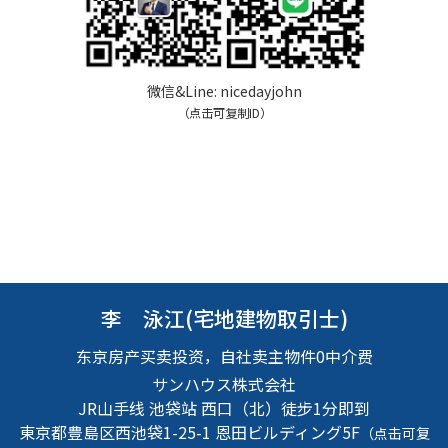
微信&Line:
nicedayjohn
（点击可复制ID）
李 泳江(宅地建物取引士)
东京房产买卖投资，自社卖主物件0中介费
サンハウス株式会社
JR山手线 池袋站 西口（北）徒步1分即到
東京都豊島区西池袋1-25-1
恩田ビルディング5F
（点击可复