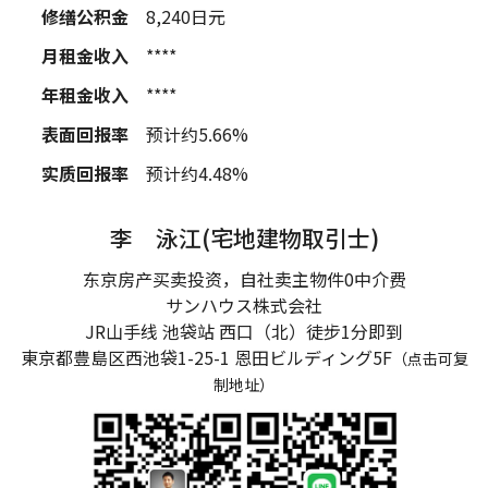
修缮公积金
8,240
日元
月租金收入
****
年租金收入
****
表面回报率
预计约5.66%
实质回报率
预计约4.48%
李 泳江(宅地建物取引士)
东京房产买卖投资，自社卖主物件0中介费
サンハウス株式会社
JR山手线 池袋站 西口（北）徒步1分即到
東京都豊島区西池袋1-25-1
恩田ビルディング5F
（点击可复
制地址）