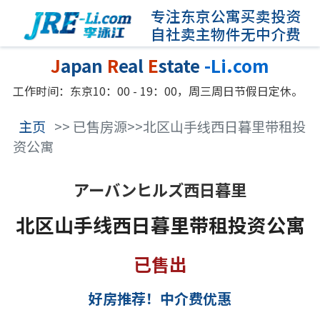
专注东京公寓买卖投资
自社卖主物件无中介费
J
apan
R
eal
E
state
-Li.com
工作时间：东京10：00 - 19：00，周三周日节假日定休。
主页
>> 已售房源>>北区山手线西日暮里带租投
资公寓
アーバンヒルズ西日暮里
北区山手线西日暮里带租投资公寓
已售出
好房推荐！中介费优惠