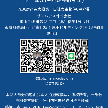
东京房产买卖投资，自社卖主物件0中介费
サンハウス株式会社
JR山手线 池袋站 西口（北）徒步1分即到
東京都豊島区西池袋1-25-1
恩田ビルディング5F
（点击可复
制地址）
微信&Line:
nicedayjohn
（点击可复制ID）
本站大部分内容由我本人拍摄或撰写，版权所有；一部分
由相关方提供。任何内容未经许可严禁转载。
略懂一点Linux, PHP, JavaScript, SQL, HTML, CSS, 会使