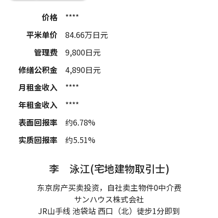
价格
****
平米单价
84.66
万日元
管理费
9,800
日元
修缮公积金
4,890
日元
月租金收入
****
年租金收入
****
表面回报率
约6.78%
实质回报率
约5.51%
李 泳江(宅地建物取引士)
东京房产买卖投资，自社卖主物件0中介费
サンハウス株式会社
JR山手线 池袋站 西口（北）徒步1分即到