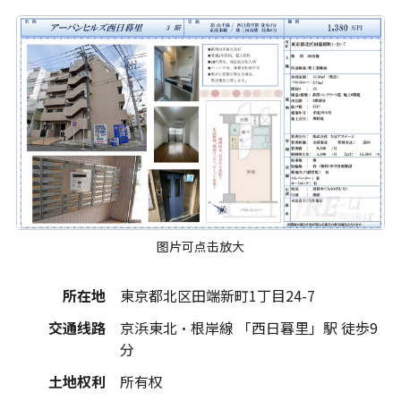
图片可点击放大
所在地
東京都北区田端新町1丁目24-7
交通线路
京浜東北・根岸線 「西日暮里」駅 徒歩9
分
土地权利
所有权