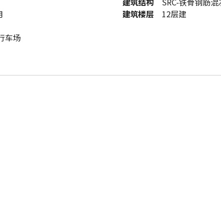
建筑结构
SRC-铁骨钢筋
月
建筑楼层
12层建
行车场