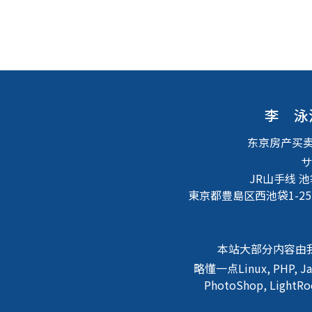
李 泳
东京房产买
サ
JR山手线 
東京都豊島区西池袋1-25
本站大部分内容由
略懂一点Linux, PHP, J
PhotoShop, Lig