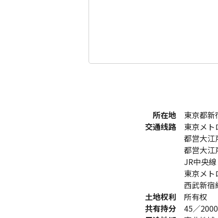
所在地
東京都新宿
交通线路
東京メトロ
都営大江戸
都営大江戸
JR中央線
東京メトロ
西武新宿線
土地权利
所有权
共有持分
45／2000