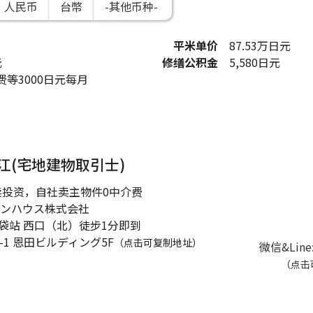
人民币
台幣
平米单价
87.53
万日元
元
修缮公积金
5,580
日元
等3000日元每月
江(宅地建物取引士)
卖投资，自社卖主物件0中介费
ンハウス株式会社
池袋站 西口（北）徒步1分即到
-1
恩田ビルディング5F
（点击可复制地址）
微信&Line
（点击