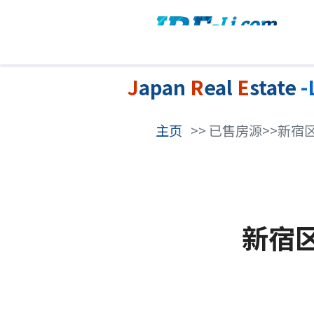
J
apan
R
eal
E
state
-
主页
>> 已售房源>>新
新宿