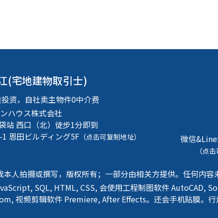
江(宅地建物取引士)
卖投资，自社卖主物件0中介费
ンハウス株式会社
池袋站 西口（北）徒步1分即到
-1
恩田ビルディング5F
（点击可复制地址）
微信&Line
（点击
我本人拍摄或撰写，版权所有；一部分由相关方提供。任何内容
avaScript, SQL, HTML, CSS, 会使用工程制图软件 AutoCAD, 
htRoom, 视频剪辑软件 Premiere, After Effects。还会手