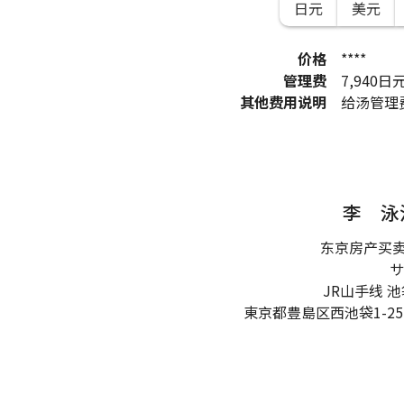
日元
美元
价格
****
管理费
7,940
日
其他费用说明
给汤管理费
李 泳
东京房产买
サ
JR山手线 
東京都豊島区西池袋1-25