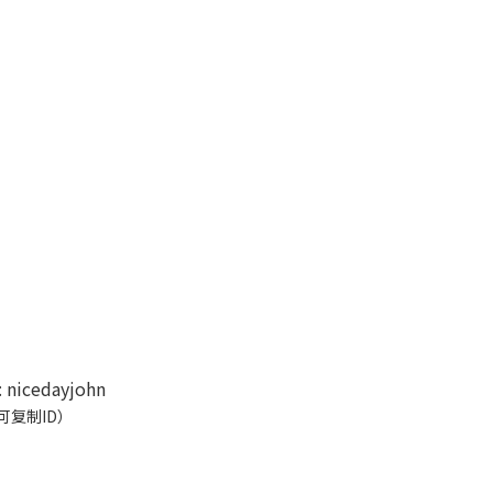
:
nicedayjohn
可复制ID）