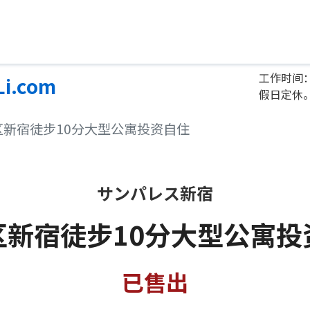
工作时间：
Li.com
假日定休
宿区新宿徒步10分大型公寓投资自住
サンパレス新宿
区新宿徒步10分大型公寓投
已售出