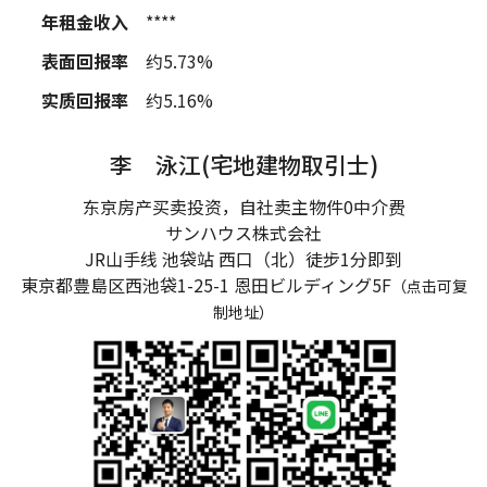
年租金收入
****
表面回报率
约5.73%
实质回报率
约5.16%
李 泳江(宅地建物取引士)
东京房产买卖投资，自社卖主物件0中介费
サンハウス株式会社
JR山手线 池袋站 西口（北）徒步1分即到
東京都豊島区西池袋1-25-1
恩田ビルディング5F
（点击可复
制地址）