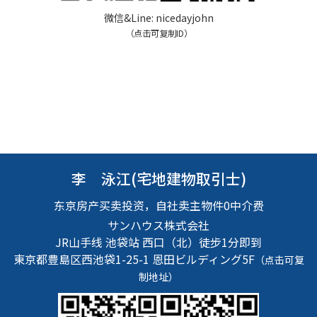
微信&Line:
nicedayjohn
（点击可复制ID）
李 泳江(宅地建物取引士)
东京房产买卖投资，自社卖主物件0中介费
サンハウス株式会社
JR山手线 池袋站 西口（北）徒步1分即到
東京都豊島区西池袋1-25-1
恩田ビルディング5F
（点击可复
制地址）