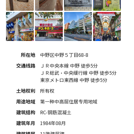
所在地
中野区中野５丁目68-8
交通线路
ＪＲ中央本線 中野 徒歩5分
ＪＲ総武・中央緩行線 中野 徒歩5分
東京メトロ東西線 中野 徒歩5分
土地权利
所有权
用途地域
第一种中高层住居专用地域
建筑结构
RC-钢筋混凝土
建筑年月
1984年08月
建筑楼层
11階建层建