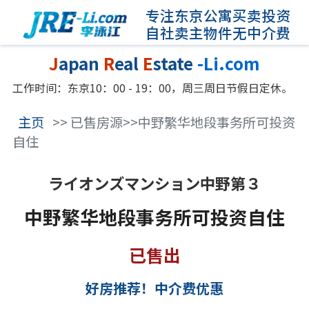
专注东京公寓买卖投资
自社卖主物件无中介费
J
apan
R
eal
E
state
-Li.com
工作时间：东京10：00 - 19：00，周三周日节假日定休。
主页
>> 已售房源>>中野繁华地段事务所可投资
自住
ライオンズマンション中野第３
中野繁华地段事务所可投资自住
已售出
好房推荐！中介费优惠