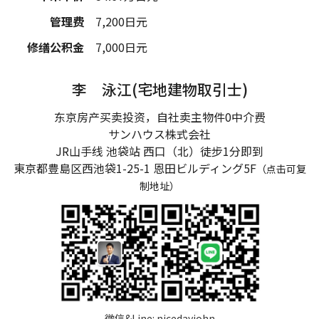
管理费
7,200
日元
修缮公积金
7,000
日元
李 泳江(宅地建物取引士)
东京房产买卖投资，自社卖主物件0中介费
サンハウス株式会社
JR山手线 池袋站 西口（北）徒步1分即到
東京都豊島区西池袋1-25-1
恩田ビルディング5F
（点击可复
制地址）
微信&Line:
nicedayjohn