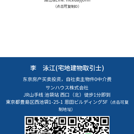
（点击可复制ID）
李 泳江(宅地建物取引士)
东京房产买卖投资，自社卖主物件0中介费
サンハウス株式会社
JR山手线 池袋站 西口（北）徒步1分即到
東京都豊島区西池袋1-25-1
恩田ビルディング5F
（点击可复
制地址）