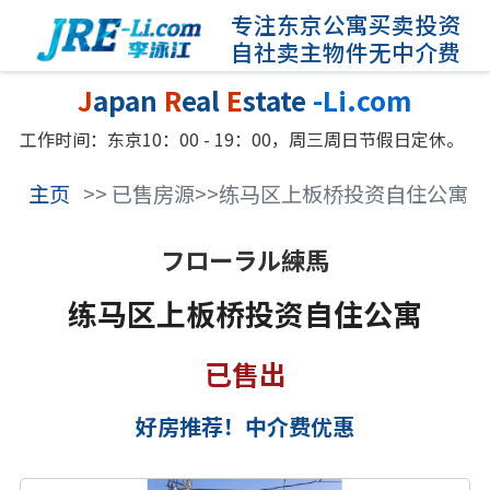
专注东京公寓买卖投资
自社卖主物件无中介费
J
apan
R
eal
E
state
-Li.com
工作时间：东京10：00 - 19：00，周三周日节假日定休。
主页
>> 已售房源>>练马区上板桥投资自住公寓
フローラル練馬
练马区上板桥投资自住公寓
已售出
好房推荐！中介费优惠