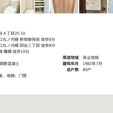
４丁目25-10
ロ丸ノ内線 新宿御苑前 徒歩8分
ロ丸ノ内線 四谷三丁目 徒歩8分
 曙橋 徒歩10分
用途地域
商业地域
骨钢筋混凝土
建筑年月
1983年7月
总户数
80户
准、电梯、门禁