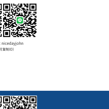
:
nicedayjohn
可复制ID）