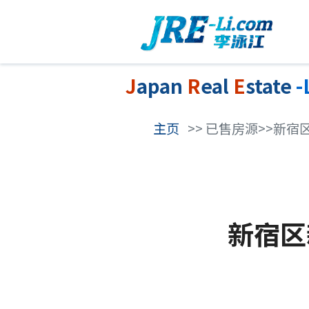
J
apan
R
eal
E
state
-
主页
>> 已售房源>>新
新宿区