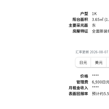
户型
1K
阳台面积
3.65㎡ (1
主要采光面
东
房屋特征
全面新装
汇率更新
2026-08-07 
日元
美元
价格
****
管理费
6,930
日
月租金收入
****
表面回报率
预计约5.