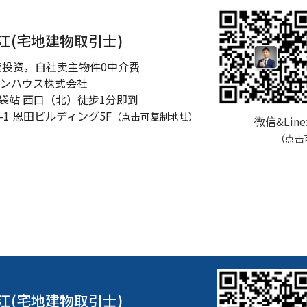
江(宅地建物取引士)
卖投资，自社卖主物件0中介费
ンハウス株式会社
池袋站 西口（北）徒步1分即到
-1
恩田ビルディング5F
（点击可复制地址）
微信&Line
（点击
江(宅地建物取引士)