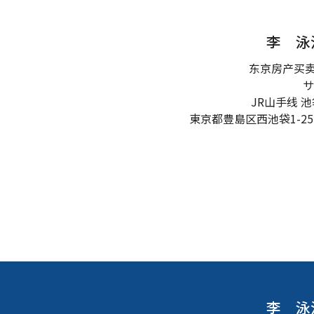
李 泳
东京房产买
サ
JR山手线 
東京都豊島区西池袋1-25
李 泳