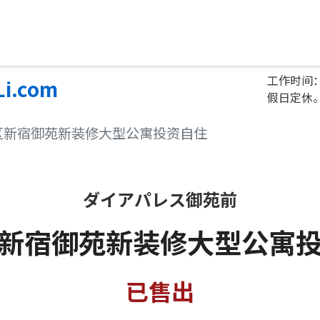
工作时间：
Li.com
假日定休
宿区新宿御苑新装修大型公寓投资自住
ダイアパレス御苑前
新宿御苑新装修大型公寓
已售出