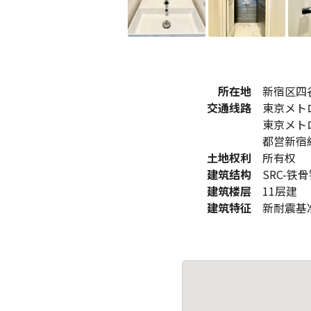
所在地
新宿区四谷
交通线路
東京メト
東京メト
都営新宿線
土地权利
所有权
建筑结构
SRC-铁
建筑楼层
11层建
建筑特征
新耐震基