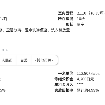
室内面积
21.10㎡ (6.38坪)
.1坪)
所在楼层
10楼
现状
空室
修、卫浴分离、温水洗净便座、洗衣机放置
18:56
人民币
台幣
平米单价
112.80
万日元
元
修缮公积金
4,200
日元
年租金收入
****
55%
实质回报率
预计约4.99%