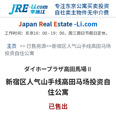
专注东京公寓买卖投资
自社卖主物件无中介费
J
apan
R
eal
E
state
-Li.com
工作时间：东京10：00 - 19：00，周三周日节假日定休。
主页
>> 已售房源>>新宿区人气山手线高田马场
投资自住公寓
ダイホープラザ高田馬場Ⅱ
新宿区人气山手线高田马场投资自
住公寓
已售出