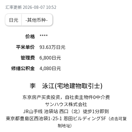
汇率更新
2026-08-07 10:52
日元
价格
****
平米单价
93.63
万日元
管理费
6,800
日元
修缮公积金
4,080
日元
李 泳江(宅地建物取引士)
东京房产买卖投资，自社卖主物件0中介费
サンハウス株式会社
JR山手线 池袋站 西口（北）徒步1分即到
東京都豊島区西池袋1-25-1
恩田ビルディング5F
（点击可复
制地址）