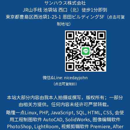
サンハウス株式会社
JR山手线 池袋站 西口（北）徒步1分即到
東京都豊島区西池袋1-25-1
恩田ビルディング5F
（点击可复
制地址）
微信&Line:
nicedayjohn
（点击可复制ID）
本站大部分内容由我本人拍摄或撰写，版权所有；一部分
由相关方提供。任何内容未经许可严禁转载。
略懂一点Linux, PHP, JavaScript, SQL, HTML, CSS, 会使
用工程制图软件 AutoCAD, SolidWorks, 图像编辑软件
PhotoShop, LightRoom, 视频剪辑软件 Premiere, After