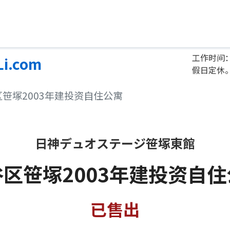
工作时间：
Li.com
假日定休
区笹塚2003年建投资自住公寓
日神デュオステージ笹塚東館
区笹塚2003年建投资自
已售出