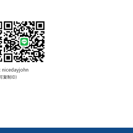
:
nicedayjohn
可复制ID）