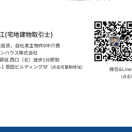
江(宅地建物取引士)
卖投资，自社卖主物件0中介费
ンハウス株式会社
池袋站 西口（北）徒步1分即到
-1
恩田ビルディング5F
（点击可复制地址）
微信&Line
（点击