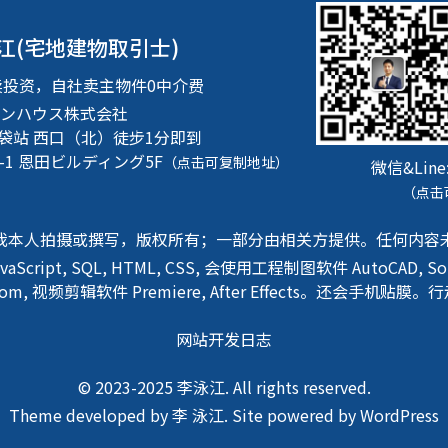
江(宅地建物取引士)
卖投资，自社卖主物件0中介费
ンハウス株式会社
池袋站 西口（北）徒步1分即到
-1
恩田ビルディング5F
（点击可复制地址）
微信&Line
（点击
我本人拍摄或撰写，版权所有；一部分由相关方提供。任何内容
avaScript, SQL, HTML, CSS, 会使用工程制图软件 AutoCAD, 
htRoom, 视频剪辑软件 Premiere, After Effects。还会手
网站开发日志
© 2023-2025 李泳江. All rights reserved.
Theme developed by 李 泳江. Site powered by
WordPress