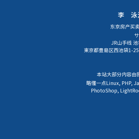
李 泳
东京房产买
サ
JR山手线 
東京都豊島区西池袋1-25
本站大部分内容由
略懂一点Linux, PHP, J
PhotoShop, Lig