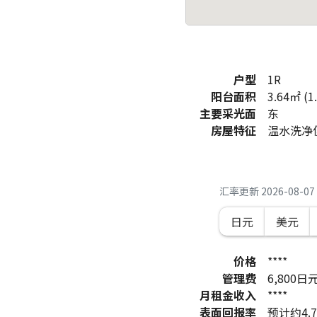
户型
1R
阳台面积
3.64㎡ (1
主要采光面
东
房屋特征
温水洗净
汇率更新
2026-08-07 
日元
美元
价格
****
管理费
6,800
日
月租金收入
****
表面回报率
预计约4.