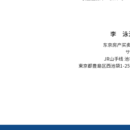
李 泳
东京房产买
サ
JR山手线 
東京都豊島区西池袋1-25