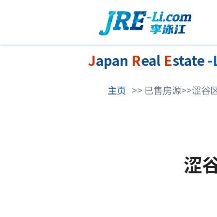
J
apan
R
eal
E
state
-
主页
>> 已售房源>>涩谷
涩谷