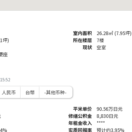
室内面积
26.28㎡ (7.95坪)
.1坪)
所在楼层
7楼
现状
空室
便座
15:52
人民币
台幣
平米单价
90.56
万日元
元
修缮公积金
8,830
日元
年租金收入
****
74%
实质回报率
预计约3.95%