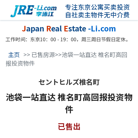
专注东京公寓买卖投资
自社卖主物件无中介费
J
apan
R
eal
E
state
-Li.com
工作时间：东京10：00 - 19：00，周三周日节假日定休。
主页
>> 已售房源>>池袋一站直达 椎名町高回
报投资物件
セントヒルズ椎名町
池袋一站直达 椎名町高回报投资物
件
已售出