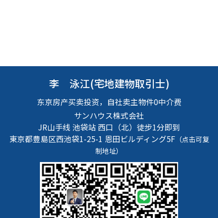
李 泳江(宅地建物取引士)
东京房产买卖投资，自社卖主物件0中介费
サンハウス株式会社
JR山手线 池袋站 西口（北）徒步1分即到
東京都豊島区西池袋1-25-1
恩田ビルディング5F
（点击可复
制地址）