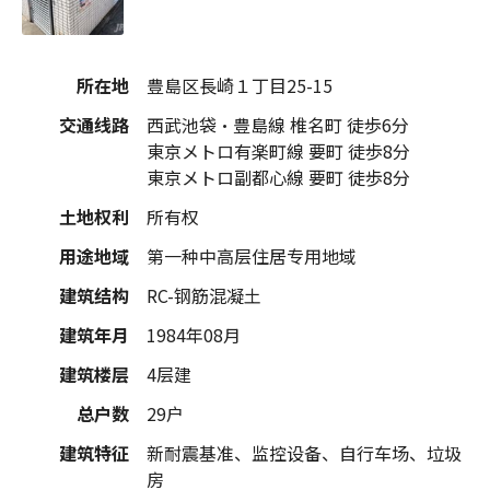
所在地
豊島区長崎１丁目25-15
交通线路
西武池袋・豊島線 椎名町 徒歩6分
東京メトロ有楽町線 要町 徒歩8分
東京メトロ副都心線 要町 徒歩8分
土地权利
所有权
用途地域
第一种中高层住居专用地域
建筑结构
RC-钢筋混凝土
建筑年月
1984年08月
建筑楼层
4层建
总户数
29户
建筑特征
新耐震基准、监控设备、自行车场、垃圾
房