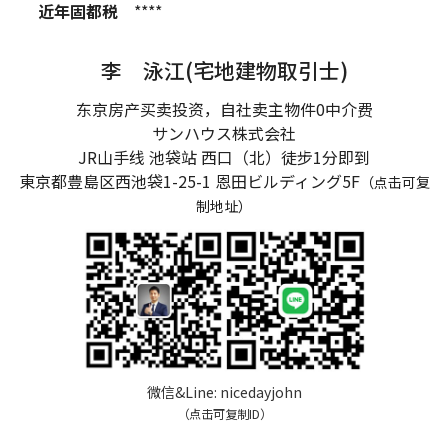
近年固都税
****
李 泳江(宅地建物取引士)
东京房产买卖投资，自社卖主物件0中介费
サンハウス株式会社
JR山手线 池袋站 西口（北）徒步1分即到
東京都豊島区西池袋1-25-1
恩田ビルディング5F
（点击可复
制地址）
微信&Line:
nicedayjohn
（点击可复制ID）