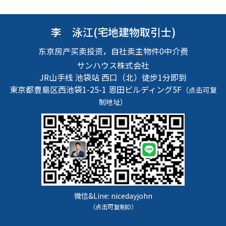
李 泳江(宅地建物取引士)
东京房产买卖投资，自社卖主物件0中介费
サンハウス株式会社
JR山手线 池袋站 西口（北）徒步1分即到
東京都豊島区西池袋1-25-1
恩田ビルディング5F
（点击可复
制地址）
微信&Line:
nicedayjohn
（点击可复制ID）