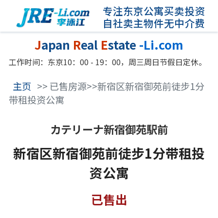
专注东京公寓买卖投资
自社卖主物件无中介费
J
apan
R
eal
E
state
-Li.com
工作时间：东京10：00 - 19：00，周三周日节假日定休。
主页
>> 已售房源>>新宿区新宿御苑前徒步1分
带租投资公寓
カテリーナ新宿御苑駅前
新宿区新宿御苑前徒步1分带租投
资公寓
已售出