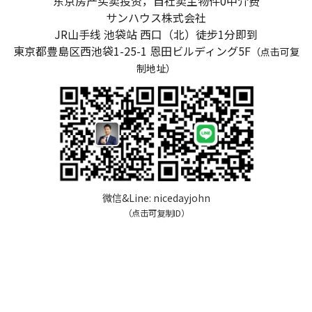
东京房产买卖投资，自社卖主物件0中介费
サンハウス株式会社
JR山手线 池袋站 西口（北）徒步1分即到
東京都豊島区西池袋1-25-1
恩田ビルディング5F
（点击可复
制地址）
微信&Line:
nicedayjohn
（点击可复制ID）