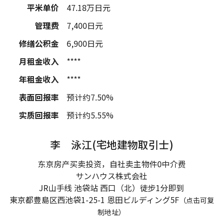
平米单价
47.18
万日元
管理费
7,400
日元
修缮公积金
6,900
日元
月租金收入
****
年租金收入
****
表面回报率
预计约7.50%
实质回报率
预计约5.55%
李 泳江(宅地建物取引士)
东京房产买卖投资，自社卖主物件0中介费
サンハウス株式会社
JR山手线 池袋站 西口（北）徒步1分即到
東京都豊島区西池袋1-25-1
恩田ビルディング5F
（点击可复
制地址）