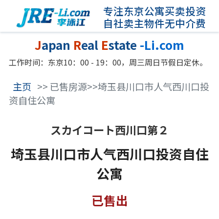
专注东京公寓买卖投资
自社卖主物件无中介费
J
apan
R
eal
E
state
-Li.com
工作时间：东京10：00 - 19：00，周三周日节假日定休。
主页
>> 已售房源>>埼玉县川口市人气西川口投
资自住公寓
スカイコート西川口第２
埼玉县川口市人气西川口投资自住
公寓
已售出