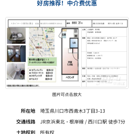
好房推荐！中介费优惠
图片可点击放大
所在地
埼玉県川口市西青木3丁目3-13
交通线路
JR京浜東北・根岸線 / 西川口駅 徒歩7分
土地权利
所有权