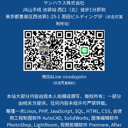
サンハウス株式会社
JR山手线 池袋站 西口（北）徒步1分即到
東京都豊島区西池袋1-25-1
恩田ビルディング5F
（点击可复
制地址）
微信&Line:
nicedayjohn
（点击可复制ID）
本站大部分内容由我本人拍摄或撰写，版权所有；一部分
由相关方提供。任何内容未经许可严禁转载。
略懂一点Linux, PHP, JavaScript, SQL, HTML, CSS, 会使
用工程制图软件 AutoCAD, SolidWorks, 图像编辑软件
PhotoShop, LightRoom, 视频剪辑软件 Premiere, After