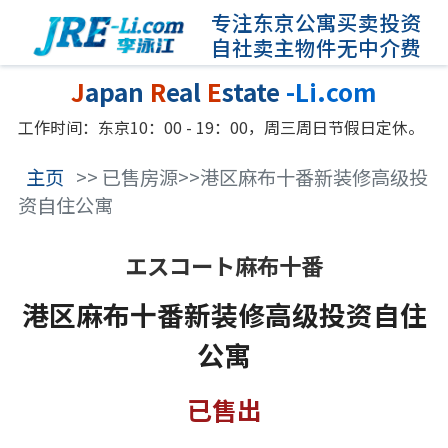
专注东京公寓买卖投资
自社卖主物件无中介费
J
apan
R
eal
E
state
-Li.com
工作时间：东京10：00 - 19：00，周三周日节假日定休。
主页
>> 已售房源>>港区麻布十番新装修高级投
资自住公寓
エスコート麻布十番
港区麻布十番新装修高级投资自住
公寓
已售出