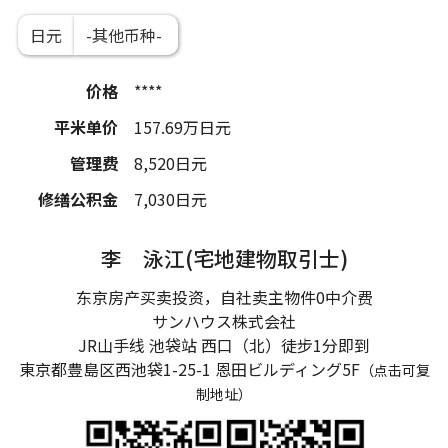
日元
价格
****
平米单价
157.69
万日元
管理费
8,520
日元
修缮公积金
7,030
日元
李 泳江(宅地建物取引士)
东京房产买卖投资，自社卖主物件0中介费
サンハウス株式会社
JR山手线 池袋站 西口（北）徒步1分即到
東京都豊島区西池袋1-25-1
恩田ビルディング5F
（点击可复
制地址）