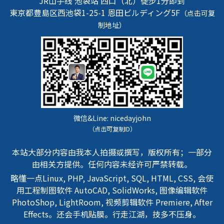
JR山手线 池袋站 西口（北）徒步1分即到
東京都豊島区西池袋1-25-1
恩田ビルディング5F
（点击可复
制地址）
微信&Line:
nicedayjohn
（点击可复制ID）
本站大部分内容由我本人拍摄或撰写，版权所有；一部分
由相关方提供。任何内容未经许可严禁转载。
略懂一点Linux, PHP, JavaScript, SQL, HTML, CSS, 会使
用工程制图软件 AutoCAD, SolidWorks, 图像编辑软件
PhotoShop, LightRoom, 视频剪辑软件 Premiere, After
Effects。还会手机贴膜。行走江湖，技多不压身。