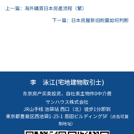
上一篇：海外購買日本房產流程（繁）
下一篇：日本房屋新旧耐震如何判断
李 泳江(宅地建物取引士)
东京房产买卖投资，自社卖主物件0中介费
サンハウス株式会社
JR山手线 池袋站 西口（北）徒步1分即到
東京都豊島区西池袋1-25-1
恩田ビルディング5F
（点击可复
制地址）