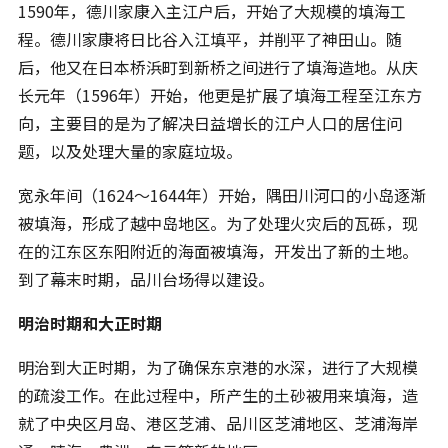
1590年，德川家康入主江户后，开始了大规模的填海工
程。德川家康将日比谷入江填平，并削平了神田山。随
后，他又在日本桥浜町到新桥之间进行了填海造地。从庆
长元年（1596年）开始，他更是扩展了填海工程至江东方
向，主要目的是为了解决日益增长的江户人口的居住问
题，以及处理大量的家庭垃圾。
宽永年间（1624～1644年）开始，隅田川河口的小岛逐渐
被填海，形成了越中岛地区。为了处理火灾后的瓦砾，现
在的江东区东阳附近的海面被填海，开发出了新的土地。
到了幕末时期，品川台场得以建设。
明治时期和大正时期
明治到大正时期，为了确保东京港的水深，进行了大规模
的疏浚工作。在此过程中，所产生的土砂被用来填海，造
就了中央区月岛、港区芝浦、品川区芝浦地区、芝浦海岸