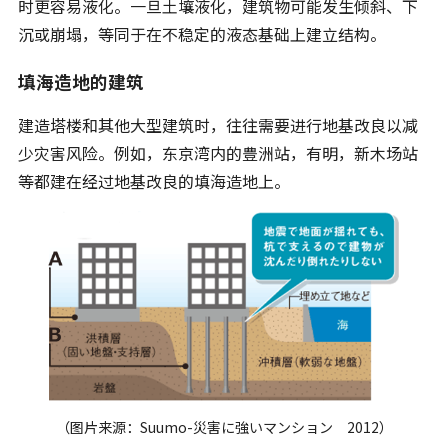
时更容易液化。一旦土壤液化，建筑物可能发生倾斜、下
沉或崩塌，等同于在不稳定的液态基础上建立结构。
填海造地的建筑
建造塔楼和其他大型建筑时，往往需要进行地基改良以减
少灾害风险。例如，东京湾内的豊洲站，有明，新木场站
等都建在经过地基改良的填海造地上。
（图片来源：Suumo-災害に強いマンション 2012）